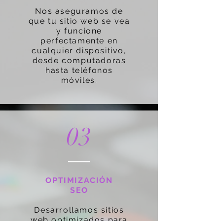
Nos aseguramos de
que tu sitio web se vea
y funcione
perfectamente en
cualquier dispositivo,
desde computadoras
hasta teléfonos
móviles.
03
OPTIMIZACIÓN
SEO
Desarrollamos sitios
web optimizados para