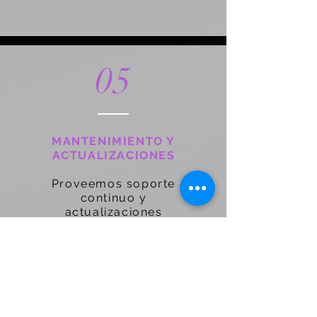
05
MANTENIMIENTO Y
ACTUALIZACIONES
Proveemos soporte
continuo y
actualizaciones
para que tu sitio web
siempre funcione de
manera eficiente y esté
al día con las últimas
tecnologías.