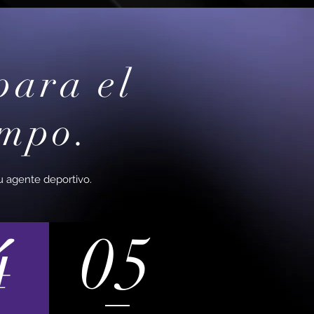
para el
ampo.
 agente deportivo.
4
05