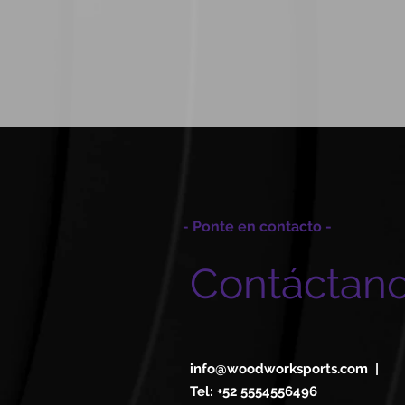
- Ponte en contacto -
Contáctan
info@woodworksports.com
|
Tel: +52 5554556496