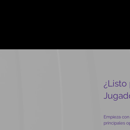
¿Listo
Jugad
Empieza con 
principales 