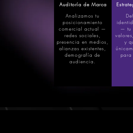
Auditoría de Marca
Estrat
Analizamos tu
De
posicionamiento
identi
comercial actual —
— tu 
redes sociales,
valores
presencia en medios,
y q
alianzas existentes,
únicam
demografía de
para
audiencia.