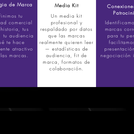
egia de Marca
Media Kit
Conexione
Patrocin
finimos tu
Un media kit
dad comercial
profesional y
Identificamo
historia, tus
respaldado por datos
marcas corr
, tu audiencia
que las marcas
para tu per
ué te hace
realmente quieren leer
facilitamo
ente atractivo
— estadísticas de
presentació
 las marcas.
audiencia, fit de
negociación i
marca, formatos de
colaboración.