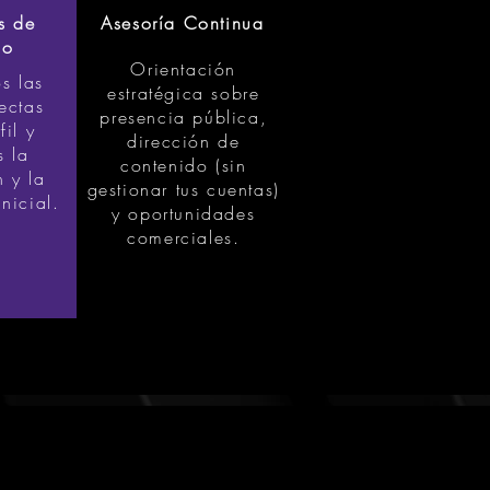
s de
Asesoría Continua
io
Orientación
s las
estratégica sobre
ectas
presencia pública,
fil y
dirección de
s la
contenido (sin
n y la
gestionar tus cuentas)
nicial.
y oportunidades
comerciales.