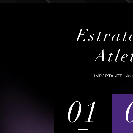
Estrat
Atle
IMPORTANTE: No so
01