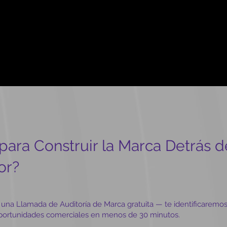
 para Construir la Marca Detrás d
or?
una Llamada de Auditoría de Marca gratuita — te identificaremos
oportunidades comerciales en menos de 30 minutos.