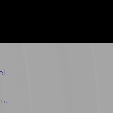
el
 tus