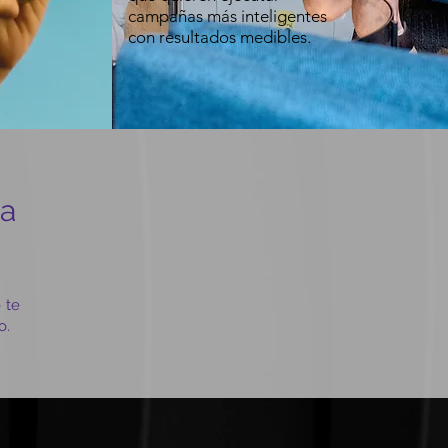
campañas más inteligentes
con resultados medibles.
ra
 te
o.