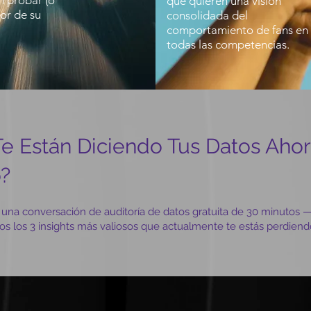
n probar (o
que quieren una visión
lor de su
consolidada del
comportamiento de fans en
todas las competencias.
e Están Diciendo Tus Datos Aho
?
una conversación de auditoría de datos gratuita de 30 minutos —
os los 3 insights más valiosos que actualmente te estás perdiend