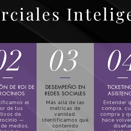
ciales Intelig
02
03
0
ÓN DE ROI DE
DESEMPEÑO EN
TICKETIN
TROCINIOS
REDES SOCIALES
ASISTEN
ificamos el
Más allá de las
Entender 
or de tus
métricas de
compra, c
tivos de
vanidad.
compra y q
rocinio —
Identificamos qué
hace volve
 de medios,
contenido
diseña