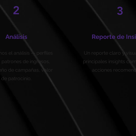
2
3
Análisis
Reporte de Ins
s el análisis — perfiles
Un reporte claro y visu
, patrones de ingresos,
principales insights com
ño de campañas, valor
acciones recomend
de patrocinio.