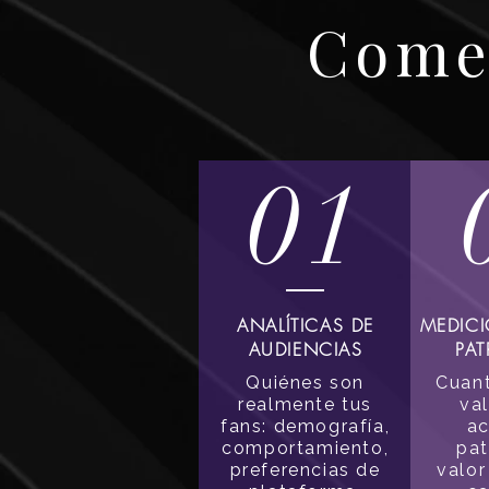
Comer
01
ANALÍTICAS DE
MEDICI
AUDIENCIAS
PA
Quiénes son
Cuant
realmente tus
val
fans: demografía,
ac
comportamiento,
pat
preferencias de
valor