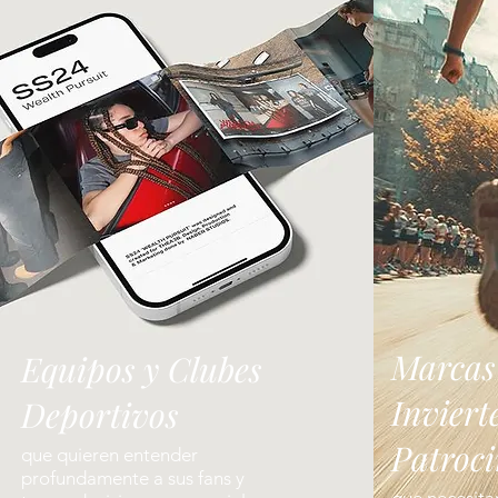
Marcas
Equipos y Clubes
Inviert
Deportivos
Patroci
que quieren entender
profundamente a sus fans y