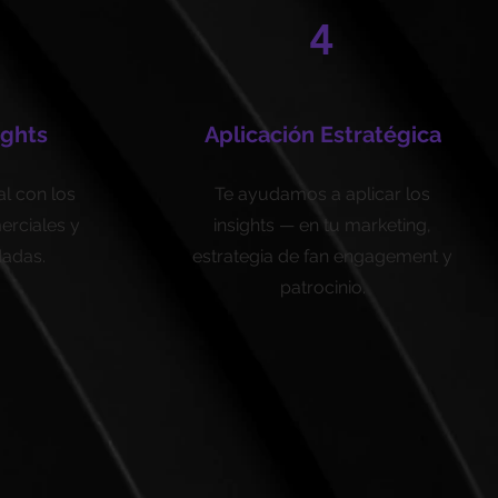
4
ights
Aplicación Estratégica
al con los
Te ayudamos a aplicar los
erciales y
insights — en tu marketing,
adas.
estrategia de fan engagement y
patrocinio.