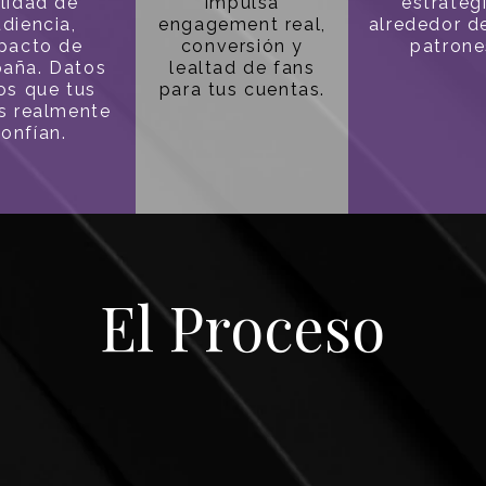
lidad de
impulsa
estrateg
diencia,
engagement real,
alrededor d
pacto de
conversión y
patrone
aña. Datos
lealtad de fans
os que tus
para tus cuentas.
s realmente
onfían.
El Proceso