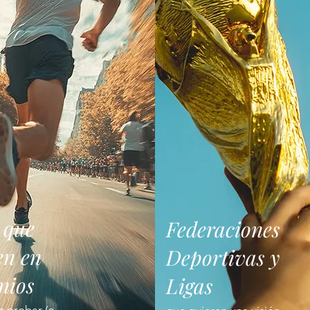
 que
Federaciones
en en
Deportivas y
nios
Ligas