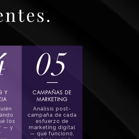
entes.
4
05
G Y
CAMPAÑAS DE
CIA
MARKETING
quién
Análisis post-
uándo
campaña de cada
ué los
esfuerzo de
r — y
marketing digital
r
— qué funcionó,