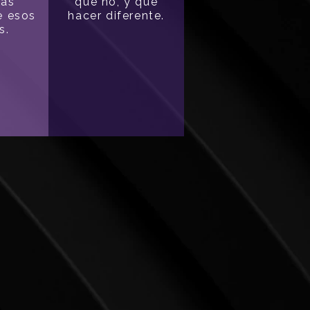
ias
qué no, y qué
e esos
hacer diferente.
s.