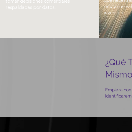
que necesita
tomar decisiones comerciales
refutar) el va
respaldadas por datos.
inversión.
¿Qué T
Mismo
Empieza con 
identificarem