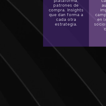
plataforma,
ca
patrones de
au
compra. Insights
im
que dan forma a
camp
cada otra
en l
estrategia.
socio
c