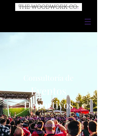
Consultoría de
Eventos
Deportivos
Los Grandes Eventos No Suceden
por Accidente.
Están Diseñados.