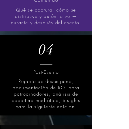
Contenido
Qué se captura, cómo se
distribuye y quién lo ve —
durante y después del evento.
04
Post-Evento
Reporte de desempeño,
documentación de ROI para
patrocinadores, análisis de
cobertura mediática, insights
para la siguiente edición.