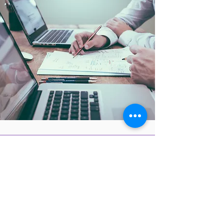
BOTTOM LINE
Una vez que esté
representado por
Woodwork Sports,
ganará más dinero.
Nuestro talento