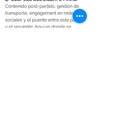
Contenido post-partido, gestión de 
transporte, engagement en redes 
sociales y el puente entre este partido 
y el siguiente. Aquí es donde se 
construye o se pierde la lealtad.
El día de partido es el único 
momento en que tienes la atención 
total de tu fan, su inversión 
emocional completa y su teléfono 
en la mano. Lo que hagas con ese 
momento define tu relación con él 
por el resto de la temporada.
The Woodwork Co.
En The Woodwork Co. diseñamos 