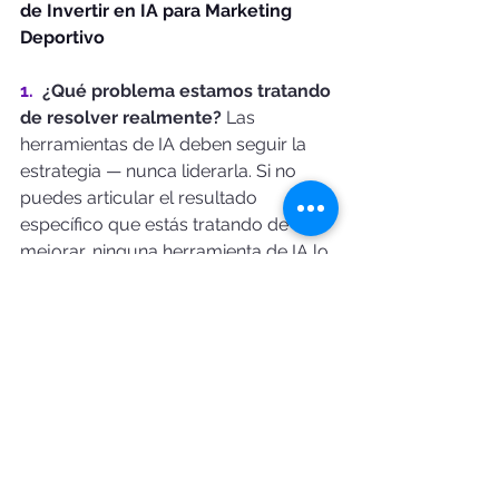
de Invertir en IA para Marketing 
Deportivo
1.  
¿Qué problema estamos tratando 
de resolver realmente? 
Las 
herramientas de IA deben seguir la 
estrategia — nunca liderarla. Si no 
puedes articular el resultado 
específico que estás tratando de 
mejorar, ninguna herramienta de IA lo 
encontrará por ti.
2.  
¿Quién tiene el conocimiento 
deportivo para supervisar el output 
de la IA? 
El contenido deportivo 
generado por IA sin supervisión 
editorial especializada produce 
contenido que tiene sentido 
técnicamente pero falla 
contextualmente. La capa humana no 